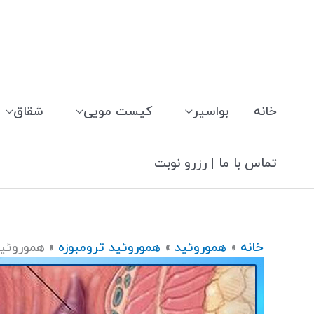
رش
ه
حتوا
خانه
بواسیر
کیست مویی
شقاق
تماس با ما | رزرو نوبت
خانه
هموروئید
هموروئید ترومبوزه
هموروئید