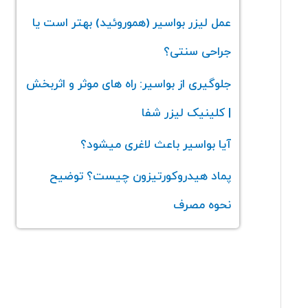
عمل لیزر بواسیر (هموروئید) بهتر است یا
جراحی سنتی؟
جلوگیری از بواسیر: راه های موثر و اثربخش
| کلینیک لیزر شفا
آیا بواسیر باعث لاغری میشود؟
پماد هیدروکورتیزون چیست؟ توضیح
نحوه مصرف