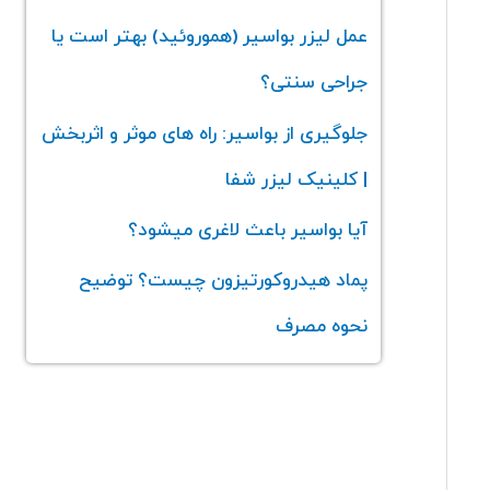
عمل لیزر بواسیر (هموروئید) بهتر است یا
جراحی سنتی؟
جلوگیری از بواسیر: راه های موثر و اثربخش
| کلینیک لیزر شفا
آیا بواسیر باعث لاغری میشود؟
پماد هیدروکورتیزون چیست؟ توضیح
نحوه مصرف