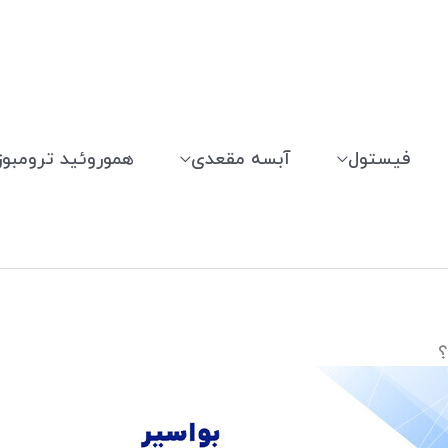
فیستول
آبسه مقعدی
هموروئید ترومبوز
؟