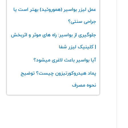
عمل لیزر بواسیر (هموروئید) بهتر است یا
جراحی سنتی؟
جلوگیری از بواسیر: راه های موثر و اثربخش
| کلینیک لیزر شفا
آیا بواسیر باعث لاغری میشود؟
پماد هیدروکورتیزون چیست؟ توضیح
نحوه مصرف