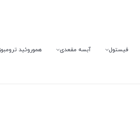
فیستول
آبسه مقعدی
هموروئید ترومبوز