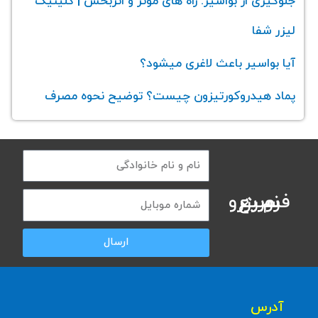
جلوگیری از بواسیر: راه های موثر و اثربخش | کلینیک
لیزر شفا
آیا بواسیر باعث لاغری میشود؟
پماد هیدروکورتیزون چیست؟ توضیح نحوه مصرف
فرم رزرو سریع نوبت
ارسال
آدرس