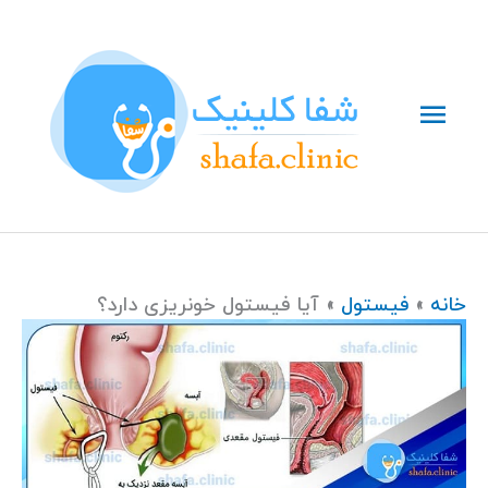
رش
فهرست
ه
حتوا
اصلی
خانه
فیستول
آیا فیستول خونریزی دارد؟