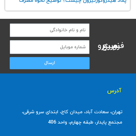
پماد هیدروکورتیزون چیست؟ توضیح نحوه مصرف
فرم رزرو سریع نوبت
ارسال
آدرس
تهران، سعادت آباد، میدان کاج، ابتدای سرو شرقی،
مجتمع پایدار، طبقه چهارم، واحد 406