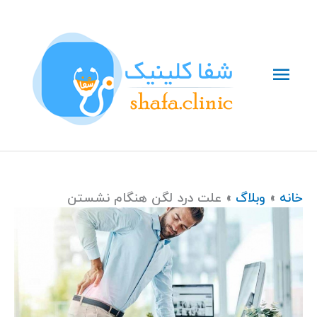
رش
فهرست
ه
حتوا
اصلی
خانه
وبلاگ
علت درد لگن هنگام نشستن