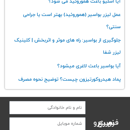
آیا اسلیو باعث هموروئید می‌ شود؟
عمل لیزر بواسیر (هموروئید) بهتر است یا جراحی
سنتی؟
جلوگیری از بواسیر: راه های موثر و اثربخش | کلینیک
لیزر شفا
آیا بواسیر باعث لاغری میشود؟
پماد هیدروکورتیزون چیست؟ توضیح نحوه مصرف
فرم رزرو سریع نوبت