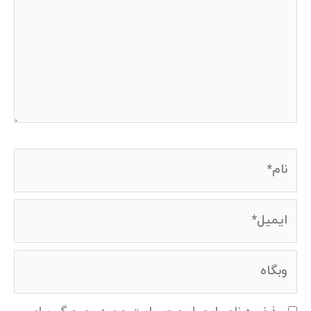
نام*
ایمیل*
وبگاه