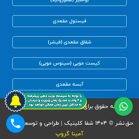
بواسیر (هموروئید)
فیستول مقعدی
شقاق مقعدی (فیشر)
کیست مویی (سینوس مویی)
آبسه مقعدی
همه حقوق برای شفا کلینیک محفوظ است.
حق نشر © ۱۴۰۴ شفا کلینیک | طراحی و توسعه توسط
آمینا گروپ