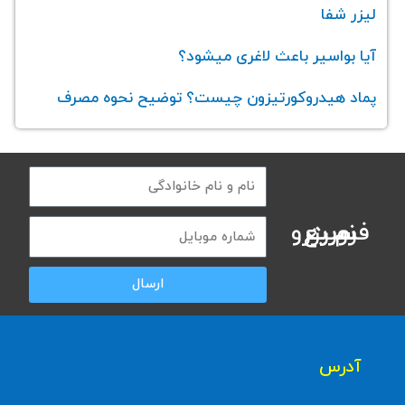
لیزر شفا
آیا بواسیر باعث لاغری میشود؟
پماد هیدروکورتیزون چیست؟ توضیح نحوه مصرف
فرم رزرو سریع نوبت
ارسال
آدرس